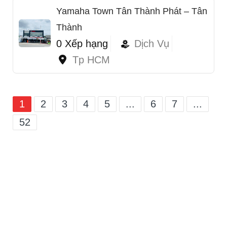
Yamaha Town Tân Thành Phát – Tân
Thành
0 Xếp hạng
Dịch Vụ
Tp HCM
1
2
3
4
5
...
6
7
...
52