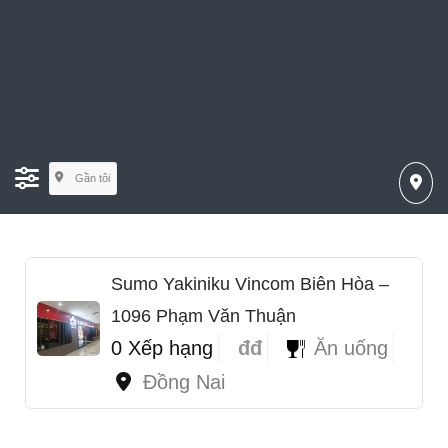
Gần tôi
Sumo Yakiniku Vincom Biên Hòa –
1096 Phạm Văn Thuận
0 Xếp hạng
đđ
Ăn uống
Đồng Nai