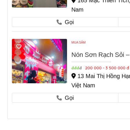
165 Mạc Thiên Tích, 
Nam
Gọi
MUA SẮM
Nón Sơn Rạch Sỏi –
200 000 - 3 500 000 đ
đđđ
đ
13 Mai Thị Hồng Hạn
Việt Nam
Gọi