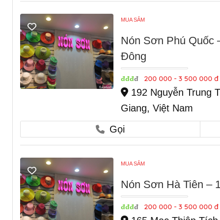
MUA SẮM
Nón Sơn Phú Quốc –
Đông
200 000 - 3 500 000 đ
đđđ
đ
192 Nguyễn Trung T
Giang, Việt Nam
Gọi
MUA SẮM
Nón Sơn Hà Tiên – 1
200 000 - 3 500 000 đ
đđđ
đ