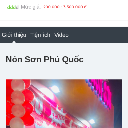
Mức giá:
200 000 - 3 500 000 đ
đđđ
đ
Giới thiệu
Tiện ích
Video
Nón Sơn Phú Quốc