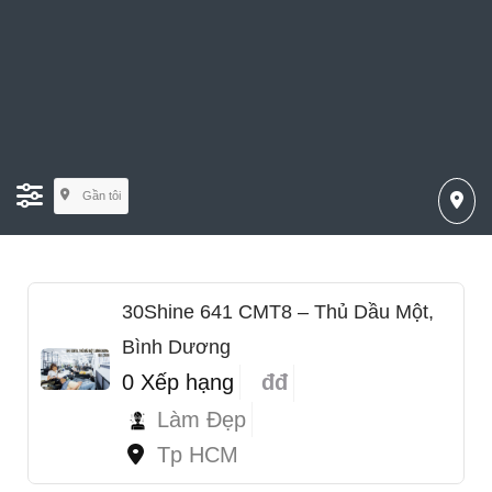
Gần tôi
30Shine 641 CMT8 – Thủ Dầu Một,
Bình Dương
0 Xếp hạng
đđ
Làm Đẹp
Tp HCM