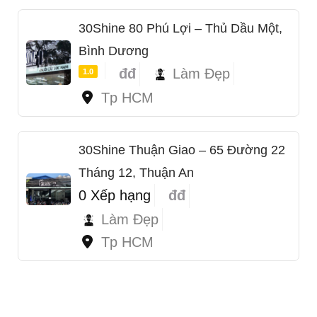
30Shine 80 Phú Lợi – Thủ Dầu Một,
Bình Dương
đđ
Làm Đẹp
1.0
Tp HCM
30Shine Thuận Giao – 65 Đường 22
Tháng 12, Thuận An
0 Xếp hạng
đđ
Làm Đẹp
Tp HCM