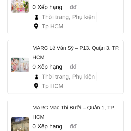
0 Xếp hạng
đđ
Thời trang, Phụ kiện
Tp HCM
MARC Lê Văn Sỹ – P13, Quận 3, TP.
HCM
0 Xếp hạng
đđ
Thời trang, Phụ kiện
Tp HCM
MARC Mạc Thị Bưởi – Quận 1, TP.
HCM
1
0 Xếp hạng
đđ