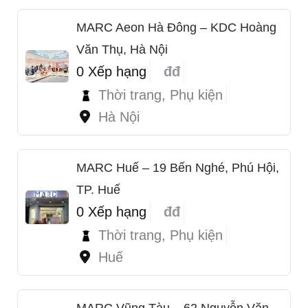
MARC Aeon Hà Đông – KDC Hoàng
Văn Thụ, Hà Nội
0 Xếp hạng
đđ
Thời trang, Phụ kiện
Hà Nội
MARC Huế – 19 Bến Nghé, Phú Hội,
TP. Huế
0 Xếp hạng
đđ
Thời trang, Phụ kiện
Huế
MARC Vũng Tàu – 62 Nguyễn Văn