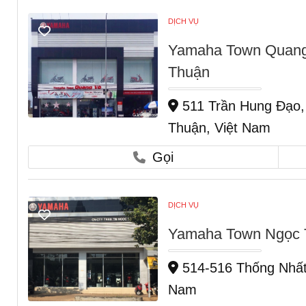
DỊCH VỤ
Yamaha Town Quang
Thuận
511 Trần Hung Đạo
Thuận, Việt Nam
Gọi
DỊCH VỤ
Yamaha Town Ngọc Tr
514-516 Thống Nhất,
Nam