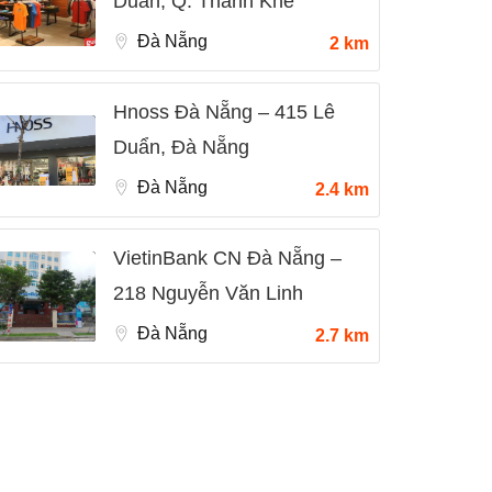
Duẩn, Q. Thanh Khê
Đà Nẵng
2 km
Hnoss Đà Nẵng – 415 Lê
Duẩn, Đà Nẵng
Đà Nẵng
2.4 km
VietinBank CN Đà Nẵng –
218 Nguyễn Văn Linh
Đà Nẵng
2.7 km