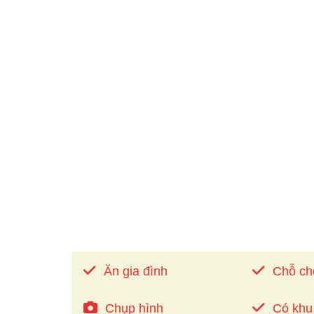
Ăn gia đình
Chỗ ch
Chụp hình
Có khu