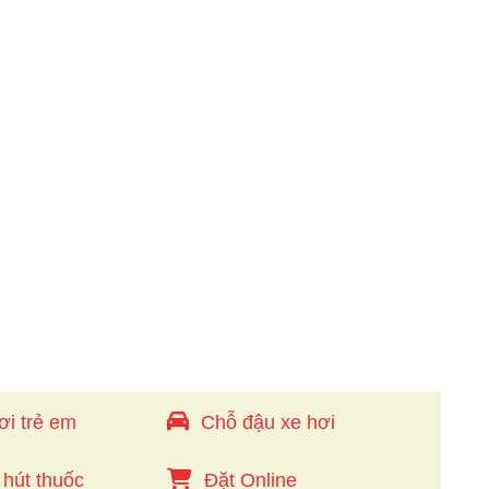
ơi trẻ em
Chỗ đậu xe hơi
 hút thuốc
Đặt Online