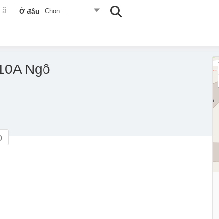
Ở đâu
Chọn ...
910A Ngô
o