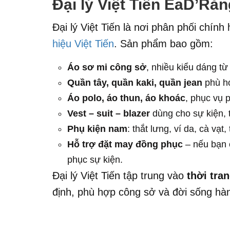
Đại lý Việt Tiến EaD’Răn
Đại lý Việt Tiến là nơi phân phối chín
hiệu Việt Tiến
. Sản phẩm bao gồm:
Áo sơ mi công sở
, nhiều kiểu dáng từ
Quần tây, quần kaki, quần jean
phù hợ
Áo polo, áo thun, áo khoác
, phục vụ 
Vest – suit – blazer
dùng cho sự kiện, t
Phụ kiện nam
: thắt lưng, ví da, cà vạt
Hỗ trợ đặt may đồng phục
– nếu bạn 
phục sự kiện.
Đại lý Việt Tiến tập trung vào
thời tra
định, phù hợp công sở và đời sống hà