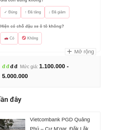
Giá còn đúng không?
✓ Đúng
↑ Đã tăng
↓ Đã giảm
Hiện có chỗ đậu xe ô tô không?
Có
Không
Mở rộng
1.100.000 -
đ
đ
đ
đ
Mức giá:
5.000.000
ần đây
Vietcombank PGD Quảng
Phú – Cư M’gar, Đắk Lắk