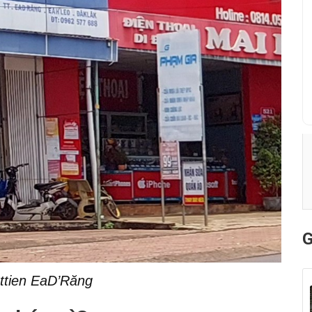
G
ettien EaD’Răng