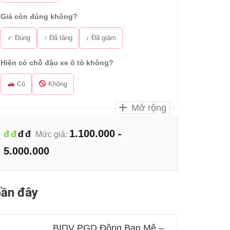
Giá còn đúng không?
✓ Đúng
↑ Đã tăng
↓ Đã giảm
Hiện có chỗ đậu xe ô tô không?
Có
Không
Mở rộng
1.100.000 -
đ
đ
đ
đ
Mức giá:
5.000.000
ần đây
BIDV PGD Đông Ban Mê –