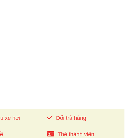
u xe hơi
Đổi trả hàng
về
Thẻ thành viên