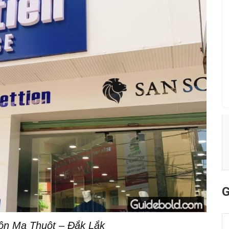
G
uôn Ma Thuột – Đắk Lắk