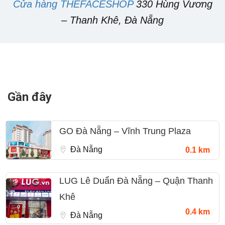
Cửa hàng THEFACESHOP
330 Hùng Vương
– Thanh Khê, Đà Nẵng
Gần đây
GO Đà Nẵng – Vĩnh Trung Plaza
Đà Nẵng
0.1 km
LUG Lê Duẩn Đà Nẵng – Quận Thanh
Khê
0.4 km
Đà Nẵng