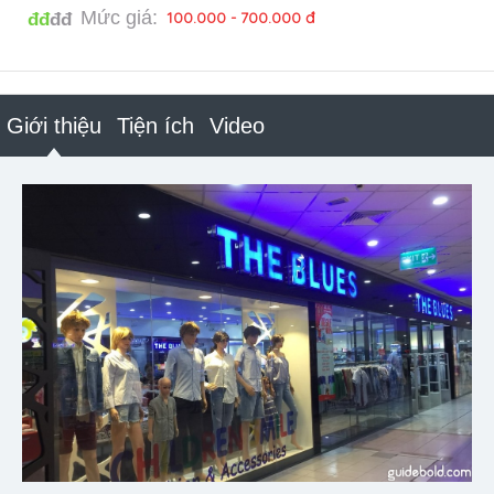
Mức giá:
100.000 - 700.000 đ
đđ
đđ
Giới thiệu
Tiện ích
Video