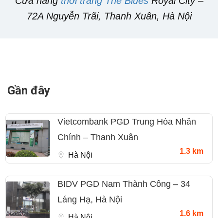
Cửa hàng
thời trang The Blues
Royal City –
72A Nguyễn Trãi, Thanh Xuân, Hà Nội
Gần đây
Vietcombank PGD Trung Hòa Nhân
Chính – Thanh Xuân
1.3 km
Hà Nội
BIDV PGD Nam Thành Công – 34
Láng Hạ, Hà Nội
1.6 km
Hà Nội