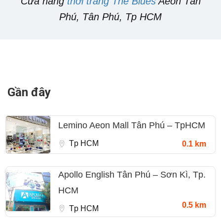
Cửa hàng
thời trang The Blues
Aeon Tân
Phú, Tân Phú, Tp HCM
Gần đây
Lemino Aeon Mall Tân Phú – TpHCM
Tp HCM
0.1 km
Apollo English Tân Phú – Sơn Kì, Tp.
HCM
0.5 km
Tp HCM