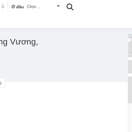
Ở đâu
Chọn ...
ùng Vương,
o