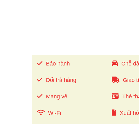
Bảo hành
Chỗ đậ
Đổi trả hàng
Giao t
Mang về
Thẻ th
Wi-Fi
Xuất h