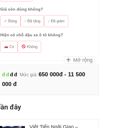
Giá còn đúng không?
✓ Đúng
↑ Đã tăng
↓ Đã giảm
Hiện có chỗ đậu xe ô tô không?
Có
Không
Mở rộng
650 000đ - 11 500
đ
đ
đ
đ
Mức giá:
000 đ
ần đây
Việt Tiến Ngãi Giao –