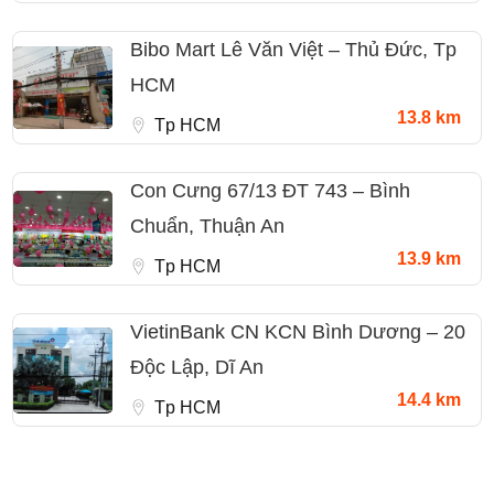
Bibo Mart Lê Văn Việt – Thủ Đức, Tp
HCM
13.8 km
Tp HCM
Con Cưng 67/13 ĐT 743 – Bình
Chuẩn, Thuận An
13.9 km
Tp HCM
VietinBank CN KCN Bình Dương – 20
Độc Lập, Dĩ An
14.4 km
Tp HCM