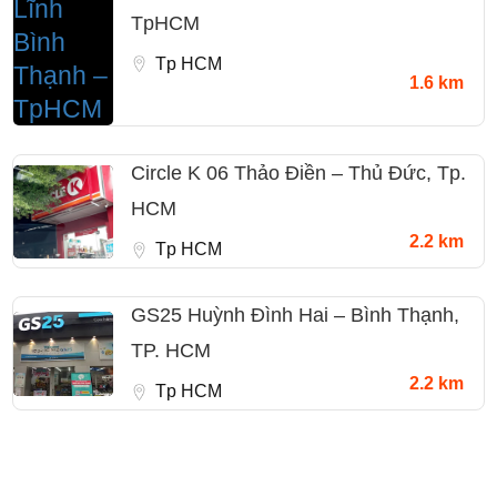
TpHCM
Tp HCM
1.6 km
Circle K 06 Thảo Điền – Thủ Đức, Tp.
HCM
2.2 km
Tp HCM
GS25 Huỳnh Đình Hai – Bình Thạnh,
TP. HCM
2.2 km
Tp HCM