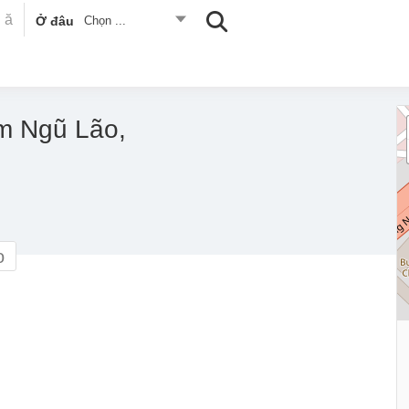
Ở đâu
Chọn ...
m Ngũ Lão,
o