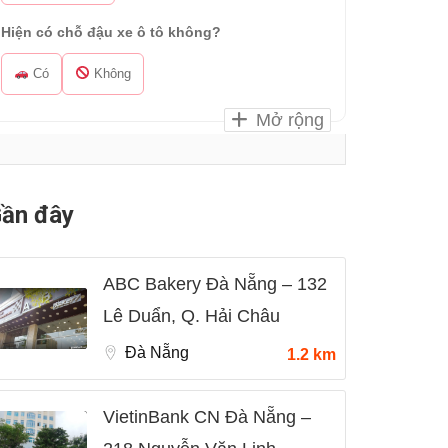
Hiện có chỗ đậu xe ô tô không?
Có
Không
Mở rộng
ần đây
ABC Bakery Đà Nẵng – 132
Lê Duẩn, Q. Hải Châu
Đà Nẵng
1.2 km
VietinBank CN Đà Nẵng –