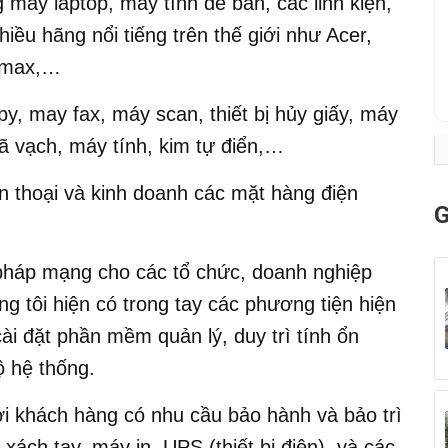
 máy laptop, máy tính để bàn, các linh kiện,
iều hãng nổi tiếng trên thế giới như Acer,
ngmax,…
y, may fax, máy scan, thiết bị hủy giấy, máy
ã vạch, máy tính, kim tự điển,…
ện thoại và kinh doanh các mặt hàng điện
G
pháp mạng cho các tổ chức, doanh nghiệp
g tôi hiện có trong tay các phương tiện hiện
cài đặt phần mềm quản lý, duy trì tính ổn
ộ hệ thống.
với khách hàng có nhu cầu bảo hành và bảo trì
xách tay, máy in, UPS (thiết bị điện), và các