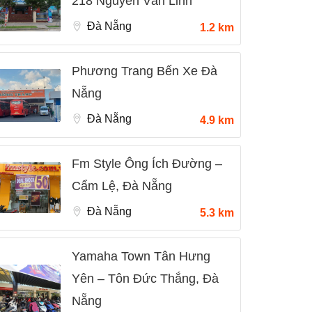
218 Nguyễn Văn Linh
Đà Nẵng
1.2 km
Phương Trang Bến Xe Đà
Nẵng
Đà Nẵng
4.9 km
Fm Style Ông Ích Đường –
Cẩm Lệ, Đà Nẵng
Đà Nẵng
5.3 km
Yamaha Town Tân Hưng
Yên – Tôn Đức Thắng, Đà
Nẵng