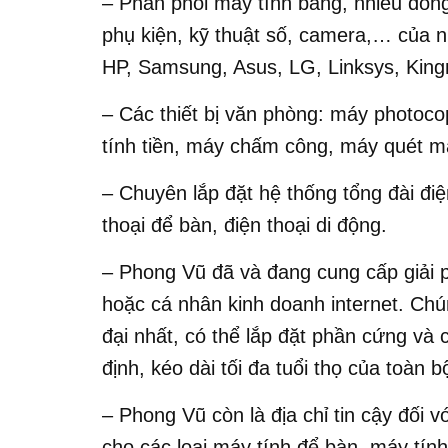
– Phân phối máy tính bảng, nhiều dòng
phụ kiện, kỹ thuật số, camera,… của nh
HP, Samsung, Asus, LG, Linksys, Ki
– Các thiết bị văn phòng: máy photocop
tính tiền, máy chấm công, máy quét m
– Chuyên lắp đặt hệ thống tổng đài đi
thoại để bàn, điện thoại di động.
– Phong Vũ đã và đang cung cấp giải 
hoặc cá nhân kinh doanh internet. Chún
đại nhất, có thể lắp đặt phần cứng và 
định, kéo dài tối đa tuổi thọ của toàn b
– Phong Vũ còn là địa chỉ tin cậy đối 
cho các loại máy tính để bàn, máy tính 