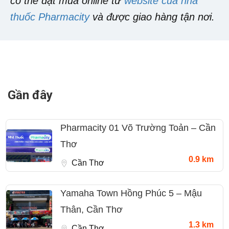
có thể đặt mua online từ
website của nhà
thuốc Pharmacity
và được giao hàng tận nơi.
Gần đây
Pharmacity 01 Võ Trường Toản – Cần
Thơ
0.9 km
Cần Thơ
Yamaha Town Hồng Phúc 5 – Mậu
Thân, Cần Thơ
1.3 km
Cần Thơ