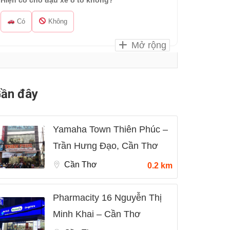
Hiện có chỗ đậu xe ô tô không?
Có
Không
Mở rộng
ần đây
Yamaha Town Thiên Phúc –
Trần Hưng Đạo, Cần Thơ
Cần Thơ
0.2 km
Pharmacity 16 Nguyễn Thị
Minh Khai – Cần Thơ