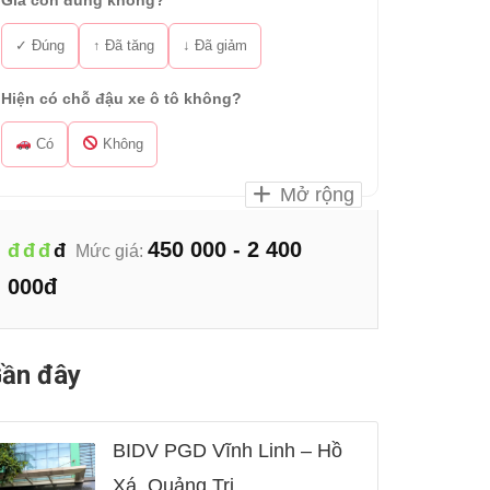
Giá còn đúng không?
✓ Đúng
↑ Đã tăng
↓ Đã giảm
Hiện có chỗ đậu xe ô tô không?
Có
Không
Mở rộng
450 000 - 2 400
đ
đ
đ
đ
Mức giá:
000đ
ần đây
BIDV PGD Vĩnh Linh – Hồ
Xá, Quảng Trị