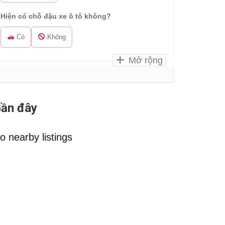
Hiện có chỗ đậu xe ô tô không?
Có
Không
Mở rộng
ần đây
o nearby listings