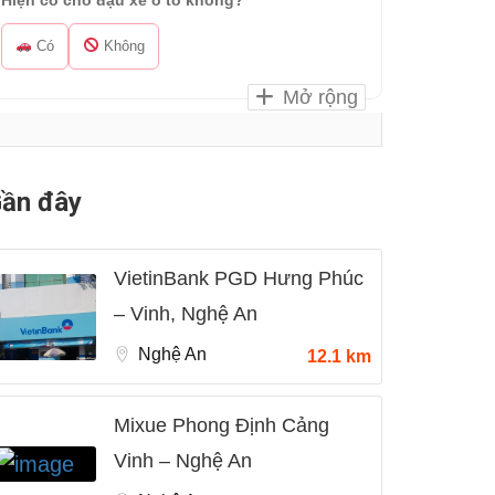
Hiện có chỗ đậu xe ô tô không?
Có
Không
Mở rộng
ần đây
VietinBank PGD Hưng Phúc
– Vinh, Nghệ An
Nghệ An
12.1 km
Mixue Phong Định Cảng
Vinh – Nghệ An