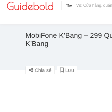
Tìm
MobiFone K’Bang – 299 Qu
K’Bang
Chia sẻ
Lưu