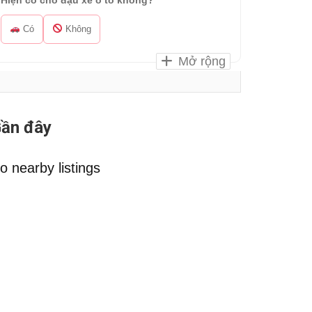
Hiện có chỗ đậu xe ô tô không?
Có
Không
Mở rộng
ần đây
o nearby listings