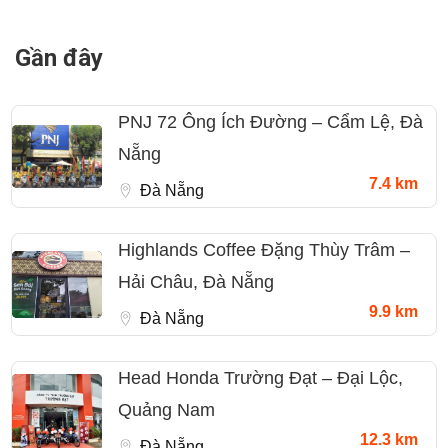
Gần đây
PNJ 72 Ông Ích Đường – Cẩm Lệ, Đà
Nẵng
7.4 km
Đà Nẵng
Highlands Coffee Đặng Thùy Trâm –
Hải Châu, Đà Nẵng
9.9 km
Đà Nẵng
Head Honda Trường Đạt – Đại Lộc,
Quảng Nam
12.3 km
Đà Nẵng