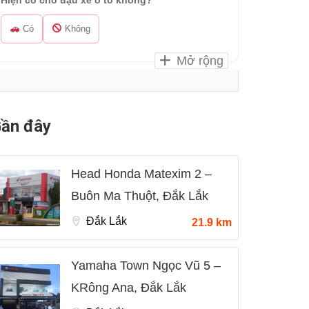
Hiện có chỗ đậu xe ô tô không?
Có
Không
Mở rộng
ần đây
Head Honda Matexim 2 –
Buôn Ma Thuột, Đắk Lắk
Đắk Lắk
21.9 km
Yamaha Town Ngọc Vũ 5 –
KRông Ana, Đắk Lắk