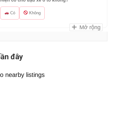
Hiện có chỗ đậu xe ô tô không?
Có
Không
Mở rộng
ần đây
o nearby listings