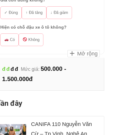
Giá còn đúng không?
✓ Đúng
↑ Đã tăng
↓ Đã giảm
Hiện có chỗ đậu xe ô tô không?
Có
Không
Mở rộng
500.000 -
đ
đ
đ
đ
Mức giá:
1.500.000đ
ần đây
CANIFA 110 Nguyễn Văn
Cừ – Tp Vinh, Nghệ An