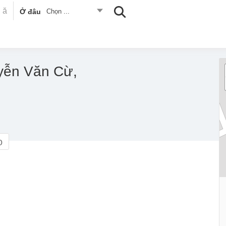
Ở đâu
Chọn ...
yễn Văn Cừ,
o