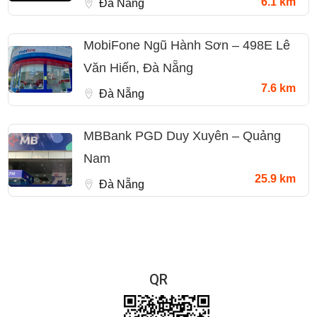
6.1 km
Đà Nẵng
MobiFone Ngũ Hành Sơn – 498E Lê
Văn Hiến, Đà Nẵng
7.6 km
Đà Nẵng
MBBank PGD Duy Xuyên – Quảng
Nam
25.9 km
Đà Nẵng
QR