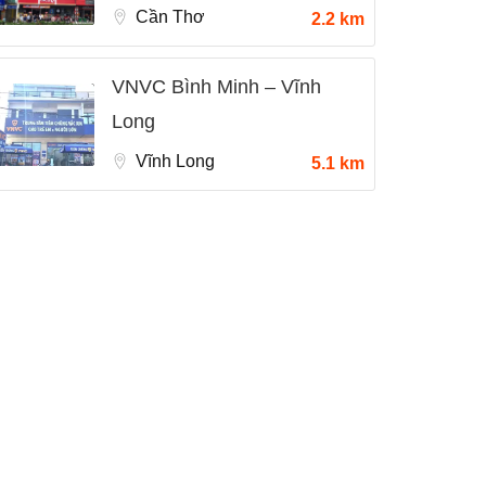
Cần Thơ
2.2 km
VNVC Bình Minh – Vĩnh
Long
Vĩnh Long
5.1 km