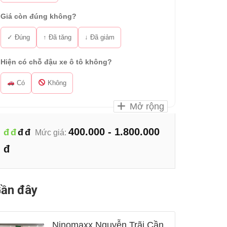
Giá còn đúng không?
✓ Đúng
↑ Đã tăng
↓ Đã giảm
Hiện có chỗ đậu xe ô tô không?
Có
Không
Mở rộng
400.000 - 1.800.000
đ
đ
đ
đ
Mức giá:
đ
ần đây
Ninomaxx Nguyễn Trãi Cần