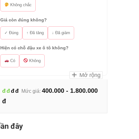
Không chắc
Giá còn đúng không?
✓ Đúng
↑ Đã tăng
↓ Đã giảm
Hiện có chỗ đậu xe ô tô không?
Có
Không
Mở rộng
400.000 - 1.800.000
đ
đ
đ
đ
Mức giá:
đ
ần đây