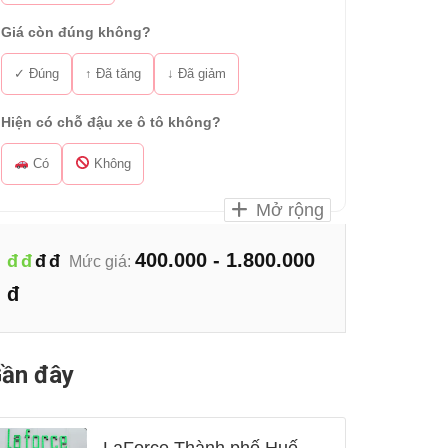
Giá còn đúng không?
✓ Đúng
↑ Đã tăng
↓ Đã giảm
Hiện có chỗ đậu xe ô tô không?
Có
Không
Mở rộng
400.000 - 1.800.000
đ
đ
đ
đ
Mức giá:
đ
ần đây
LaForce Thành phố Huế