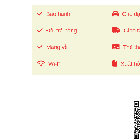
Bảo hành
Chỗ đậ
Đổi trả hàng
Giao t
Mang về
Thẻ th
Wi-Fi
Xuất h