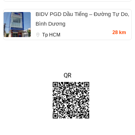
BIDV PGD Dầu Tiếng – Đường Tự Do,
Bình Dương
28 km
Tp HCM
QR