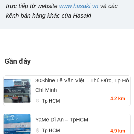
trực tiếp từ website
www.hasaki.vn
và các
kênh bán hàng khác của Hasaki
Gần đây
30Shine Lê Văn Việt – Thủ Đức, Tp Hồ
Chí Minh
4.2 km
Tp HCM
YaMe Dĩ An – TpHCM
Tp HCM
4.9 km