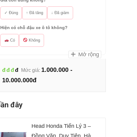
Giá còn đúng không?
✓ Đúng
↑ Đã tăng
↓ Đã giảm
Hiện có chỗ đậu xe ô tô không?
Có
Không
Mở rộng
1.000.000 -
đ
đ
đ
đ
Mức giá:
10.000.000đ
ần đây
Head Honda Tiến Lý 3 –
Đồng Văn, Duy Tiên, Hà