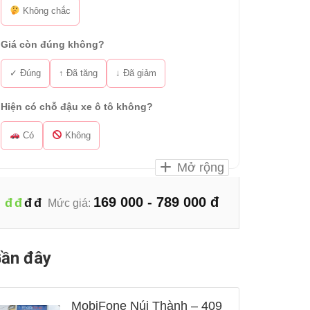
Không chắc
Giá còn đúng không?
✓ Đúng
↑ Đã tăng
↓ Đã giảm
Hiện có chỗ đậu xe ô tô không?
Có
Không
Mở rộng
169 000 - 789 000 đ
đ
đ
đ
đ
Mức giá:
ần đây
MobiFone Núi Thành – 409