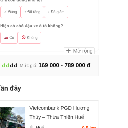
Giá còn đúng không?
✓ Đúng
↑ Đã tăng
↓ Đã giảm
Hiện có chỗ đậu xe ô tô không?
Có
Không
Mở rộng
169 000 - 789 000 đ
đ
đ
đ
đ
Mức giá:
ần đây
Vietcombank PGD Hương
Thủy – Thừa Thiên Huế
Huế