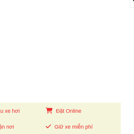
u xe hơi
Đặt Online
ận nơi
Giữ xe miễn phí