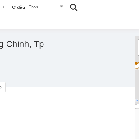
Ở đâu
Chọn ...
g Chinh, Tp
o