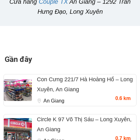
Cửa hàng
Couple TX
An Giang – 1292 Trần
Hưng Đạo, Long Xuyên
Gần đây
Con Cưng 221/7 Hà Hoàng Hổ – Long
Xuyên, An Giang
0.6 km
An Giang
Circle K 97 Võ Thị Sáu – Long Xuyên,
An Giang
0.7 km