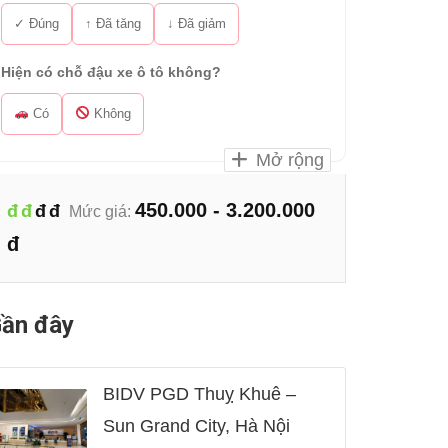
✓ Đúng
↑ Đã tăng
↓ Đã giảm
Hiện có chỗ đậu xe ô tô không?
Có
Không
Mở rộng
450.000 - 3.200.000
đ
đ
đ
đ
Mức giá:
đ
ần đây
BIDV PGD Thuỵ Khuê –
Sun Grand City, Hà Nội