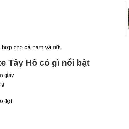
ù hợp cho cả nam và nữ.
 Tây Hồ có gì nổi bật
n giày
ng
o đợt