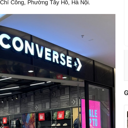
õ Chí Công, Phường Tây Hồ, Hà Nội.
G