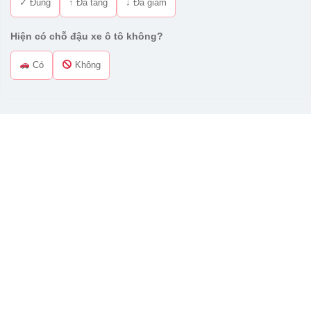
✓ Đúng
↑ Đã tăng
↓ Đã giảm
Hiện có chỗ đậu xe ô tô không?
Có
Không