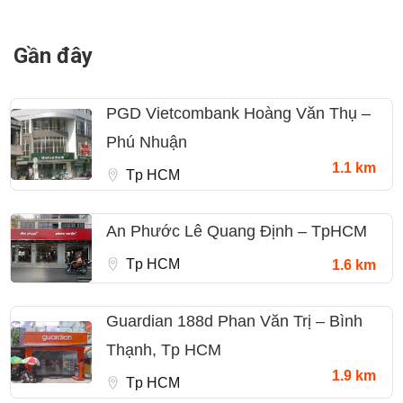
Gần đây
PGD Vietcombank Hoàng Văn Thụ –
Phú Nhuận
1.1 km
Tp HCM
An Phước Lê Quang Định – TpHCM
Tp HCM
1.6 km
Guardian 188d Phan Văn Trị – Bình
Thạnh, Tp HCM
1.9 km
Tp HCM