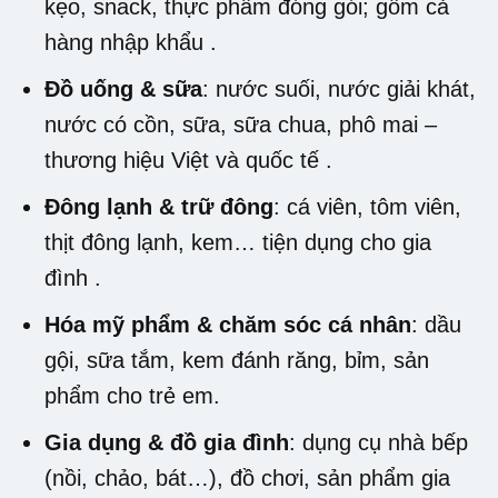
kẹo, snack, thực phẩm đóng gói; gồm cả
hàng nhập khẩu
.
Đồ uống & sữa
: nước suối, nước giải khát,
nước có cồn, sữa, sữa chua, phô mai –
thương hiệu Việt và quốc tế
.
Đông lạnh & trữ đông
: cá viên, tôm viên,
thịt đông lạnh, kem… tiện dụng cho gia
đình
.
Hóa mỹ phẩm & chăm sóc cá nhân
: dầu
gội, sữa tắm, kem đánh răng, bỉm, sản
phẩm cho trẻ em
.
Gia dụng & đồ gia đình
: dụng cụ nhà bếp
(nồi, chảo, bát…), đồ chơi, sản phẩm gia