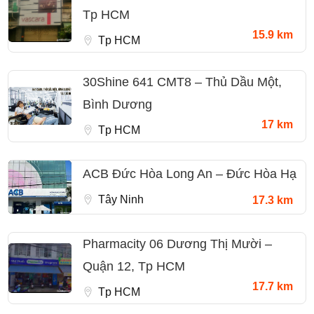
Tp HCM
15.9 km
Tp HCM
30Shine 641 CMT8 – Thủ Dầu Một,
Bình Dương
17 km
Tp HCM
ACB Đức Hòa Long An – Đức Hòa Hạ
Tây Ninh
17.3 km
Pharmacity 06 Dương Thị Mười –
Quận 12, Tp HCM
17.7 km
Tp HCM