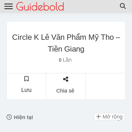
Circle K Lê Văn Phẩm Mỹ Tho –
Tiền Giang
Lần
0
Lưu
Chia sẻ
Mở rộng
Hiện tại
mở 24 giờ