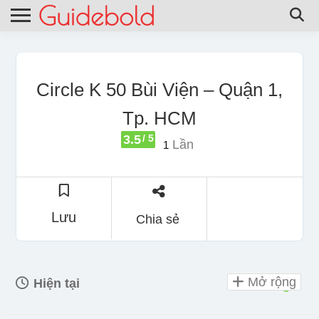
Circle K 50 Bùi Viện – Quận 1,
Tp. HCM
3.5
/ 5
Lần
1
Lưu
Chia sẻ
Mở rộng
Hiện tại
mở 24 giờ