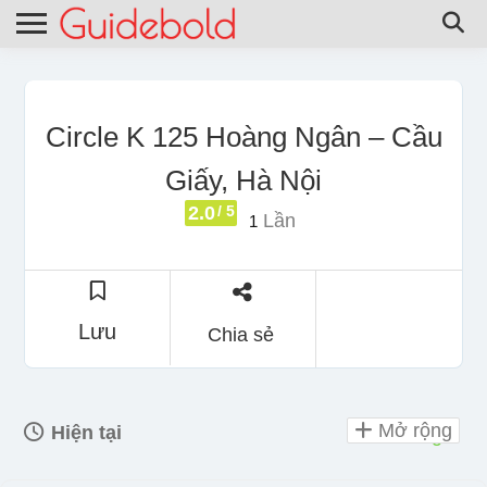
Circle K 125 Hoàng Ngân – Cầu
Giấy, Hà Nội
2.0
/ 5
Lần
1
Lưu
Chia sẻ
Mở rộng
Hiện tại
mở 24 giờ