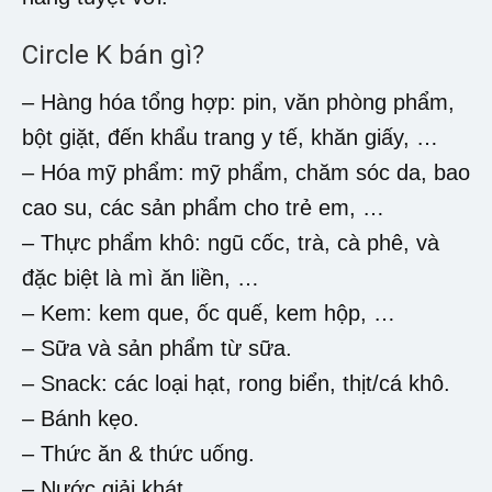
Circle K bán gì?
– Hàng hóa tổng hợp: pin, văn phòng phẩm,
bột giặt, đến khẩu trang y tế, khăn giấy, …
– Hóa mỹ phẩm: mỹ phẩm, chăm sóc da, bao
cao su, các sản phẩm cho trẻ em, …
– Thực phẩm khô: ngũ cốc, trà, cà phê, và
đặc biệt là mì ăn liền, …
– Kem: kem que, ốc quế, kem hộp, …
– Sữa và sản phẩm từ sữa.
– Snack: các loại hạt, rong biển, thịt/cá khô.
– Bánh kẹo.
– Thức ăn & thức uống.
– Nước giải khát.