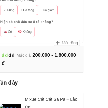
Giá còn đúng không?
✓ Đúng
↑ Đã tăng
↓ Đã giảm
Hiện có chỗ đậu xe ô tô không?
Có
Không
Mở rộng
200.000 - 1.800.000
đ
đ
đ
đ
Mức giá:
đ
ần đây
Mixue Cát Cát Sa Pa – Lào
Cai