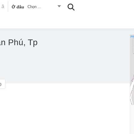
Ở đâu
Chọn ...
ần Phú, Tp
o