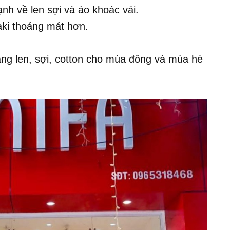
h về len sợi và áo khoác vải.
ki thoáng mát hơn.
ng len, sợi, cotton cho mùa đông và mùa hè