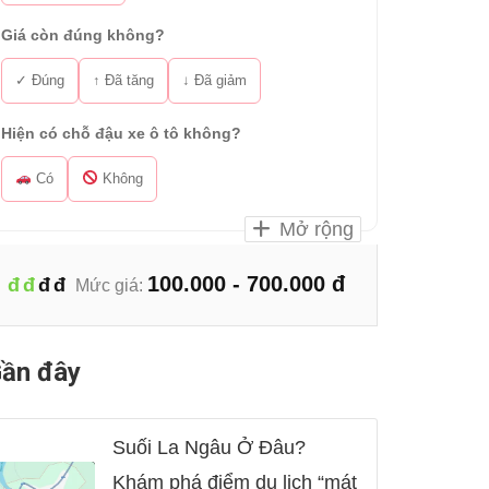
Giá còn đúng không?
✓ Đúng
↑ Đã tăng
↓ Đã giảm
Hiện có chỗ đậu xe ô tô không?
Có
Không
Mở rộng
100.000 - 700.000 đ
đ
đ
đ
đ
Mức giá:
ần đây
Suối La Ngâu Ở Đâu?
Khám phá điểm du lịch “mát