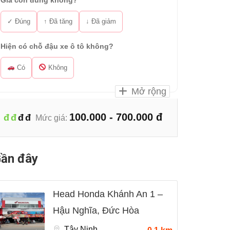
Giá còn đúng không?
✓ Đúng
↑ Đã tăng
↓ Đã giảm
Hiện có chỗ đậu xe ô tô không?
Có
Không
Mở rộng
100.000 - 700.000 đ
đ
đ
đ
đ
Mức giá:
ần đây
Head Honda Khánh An 1 –
Hậu Nghĩa, Đức Hòa
Tây Ninh